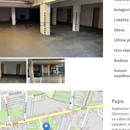
Kategori
Lokalita
Okres
Užitná p
Stav obj
Budova
Datum
nastěho
Popis
Nabízíme V
Olomouci -
ve velmi d
vjezdem. I
své auto p