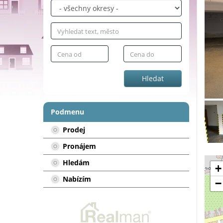
Hledat
Podmenu
Prodej
Pronájem
Hledám
+
Nabízím
−