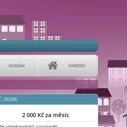
HLEDÁM
NABÍZÍM
.: 00286
2 000 Kč za měsíc
PH, včetně poplatků, + provize RK