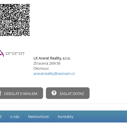
LK Ararat Reality, s.r.o.
Ztracená 269/36
Olomouc
araratreality@seznam.cz
ODESLAT E-MAILEM
ZASLAT DOTAZ
d
o nás
Nemovitosti
Kontakty