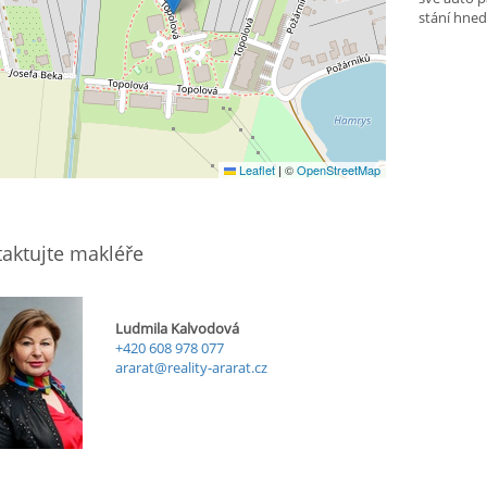
stání hned 
Leaflet
|
©
OpenStreetMap
aktujte makléře
Ludmila Kalvodová
+420 608 978 077
ararat@reality-ararat.cz