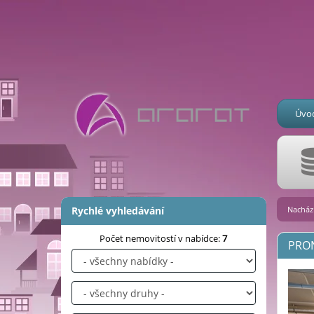
Úvo
Rychlé vyhledávání
Nachází
Počet nemovitostí v nabídce:
7
PRON