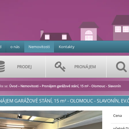
d
o nás
Nemovitosti
Kontakty
PRODEJ
PRONÁJEM
te se:
Úvod
»
Nemovitosti
»
Pronájem garážové stání, 15 m² - Olomouc - Slavonín
ÁJEM GARÁŽOVÉ STÁNÍ, 15
m²
- OLOMOUC - SLAVONÍN, EV.Č
Cena
včetně D