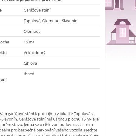
e
Garážové stání
Topolová, Olomouc - Slavonín
Olomouc
locha
15 m²
ektu
Velmi dobrý
Cihlová
Ihned
vání
ám garážové stání k pronájmu v lokalitě Topolová v
 Slavonín. Garážové stání má užitnou plochu 15 m² a je
obrém stavu. Jedná se o cihlovou budovu s vlastním
deální pro bezpečné parkování vašeho vozidla. Nechte
arkovat v bezpečí a zarezervujte si toto skvělé garážové